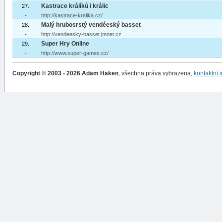
Kastrace králíků i králic
27.
-
http://kastrace-kralika.cz/
Malý hrubosrstý vendéeský basset
28.
-
http://vendeesky-basset.jmnet.cz
Super Hry Online
29.
-
http://www.super-games.cz/
Copyright © 2003 - 2026 Adam Haken
, všechna práva vyhrazena,
kontaktní 