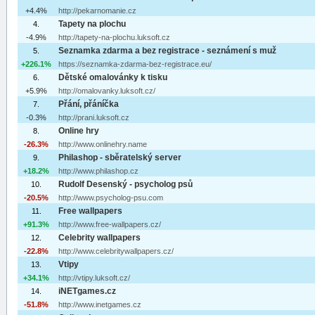
+4.4%
http://pekarnomanie.cz
Tapety na plochu
4.
-4.9%
http://tapety-na-plochu.luksoft.cz
Seznamka zdarma a bez registrace - seznámení s muž
5.
+226.1%
https://seznamka-zdarma-bez-registrace.eu/
Dětské omalovánky k tisku
6.
+5.9%
http://omalovanky.luksoft.cz/
Přání, přáníčka
7.
-0.3%
http://prani.luksoft.cz
Online hry
8.
-26.3%
http://www.onlinehry.name
Philashop - sběratelský server
9.
+18.2%
http://www.philashop.cz
Rudolf Desenský - psycholog psů
10.
-20.5%
http://www.psycholog-psu.com
Free wallpapers
11.
+91.3%
http://www.free-wallpapers.cz/
Celebrity wallpapers
12.
-22.8%
http://www.celebritywallpapers.cz/
Vtipy
13.
+34.1%
http://vtipy.luksoft.cz/
iNETgames.cz
14.
-51.8%
http://www.inetgames.cz