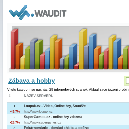
WAUDIT
Zábava a hobby
V této kategorii se nachází 29 internetových stranek. Aktualizace řazení prob
#
NÁZEV SERVERU
Loupak.cz - Videa, Online hry, Soutěže
1.
-45.7%
http://www.loupak.cz
SuperGames.cz - online hry zdarma
2.
-25.7%
http://www.supergames.cz
Pekárnománie - domácí chleba a pečivo
3.