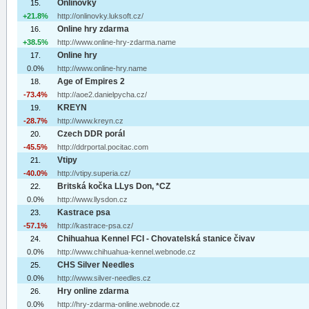
Onlinovky
15.
+21.8%
http://onlinovky.luksoft.cz/
Online hry zdarma
16.
+38.5%
http://www.online-hry-zdarma.name
Online hry
17.
0.0%
http://www.online-hry.name
Age of Empires 2
18.
-73.4%
http://aoe2.danielpycha.cz/
KREYN
19.
-28.7%
http://www.kreyn.cz
Czech DDR porál
20.
-45.5%
http://ddrportal.pocitac.com
Vtipy
21.
-40.0%
http://vtipy.superia.cz/
Britská kočka LLys Don, *CZ
22.
0.0%
http://www.llysdon.cz
Kastrace psa
23.
-57.1%
http://kastrace-psa.cz/
Chihuahua Kennel FCI - Chovatelská stanice čivav
24.
0.0%
http://www.chihuahua-kennel.webnode.cz
CHS Silver Needles
25.
0.0%
http://www.silver-needles.cz
Hry online zdarma
26.
0.0%
http://hry-zdarma-online.webnode.cz