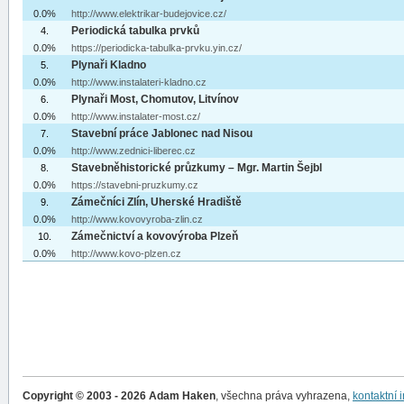
0.0%
http://www.elektrikar-budejovice.cz/
Periodická tabulka prvků
4.
0.0%
https://periodicka-tabulka-prvku.yin.cz/
Plynaři Kladno
5.
0.0%
http://www.instalateri-kladno.cz
Plynaři Most, Chomutov, Litvínov
6.
0.0%
http://www.instalater-most.cz/
Stavební práce Jablonec nad Nisou
7.
0.0%
http://www.zednici-liberec.cz
Stavebněhistorické průzkumy – Mgr. Martin Šejbl
8.
0.0%
https://stavebni-pruzkumy.cz
Zámečníci Zlín, Uherské Hradiště
9.
0.0%
http://www.kovovyroba-zlin.cz
Zámečnictví a kovovýroba Plzeň
10.
0.0%
http://www.kovo-plzen.cz
Copyright © 2003 - 2026 Adam Haken
, všechna práva vyhrazena,
kontaktní 