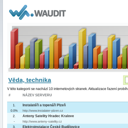
WAUDIT
Věda, technika
V této kategorii se nachází 10 internetových stranek. Aktualizace řazení prob
#
NÁZEV SERVERU
Instalatéři a topenáři Plzeň
1.
0.0%
http://www.instalater-plzen.cz
Anteny Satelity Hradec Kralove
2.
-
http://www.anteny-satelity.cz
Elektroinstalace České Budějovice
3.