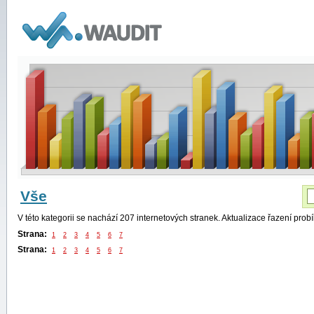
WAUDIT
Vše
V této kategorii se nachází 207 internetových stranek. Aktualizace řazení pro
Strana:
1
2
3
4
5
6
7
Strana:
1
2
3
4
5
6
7