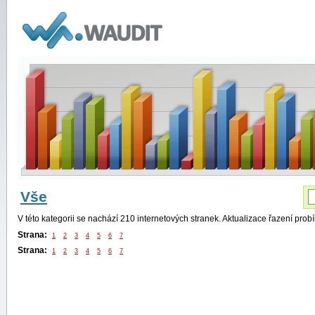
WAUDIT
Vše
V této kategorii se nachází 210 internetových stranek. Aktualizace řazení pro
Strana:
1
2
3
4
5
6
7
Strana:
1
2
3
4
5
6
7