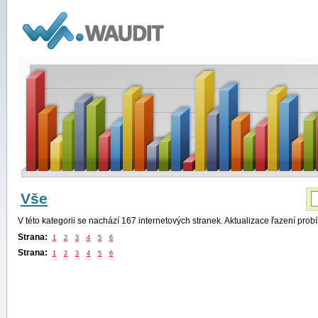
WAUDIT
Vše
V této kategorii se nachází 167 internetových stranek. Aktualizace řazení pro
Strana:
1
2
3
4
5
6
Strana:
1
2
3
4
5
6