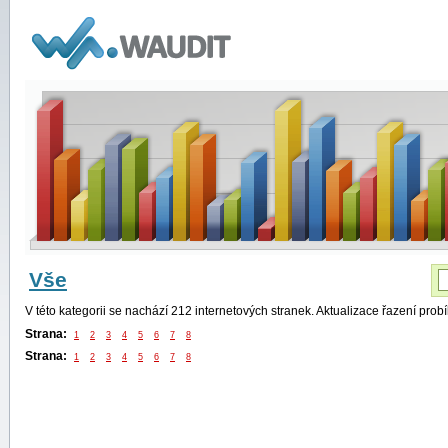
WAUDIT
Vše
V této kategorii se nachází 212 internetových stranek. Aktualizace řazení pro
Strana:
1
2
3
4
5
6
7
8
Strana:
1
2
3
4
5
6
7
8