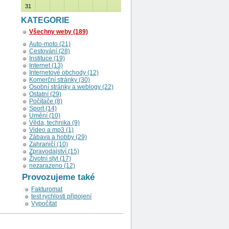
31
KATEGORIE
Všechny weby (189)
Auto-moto (21)
Cestování (28)
Instituce (19)
Internet (13)
Internetové obchody (12)
Komerční stránky (30)
Osobní stránky a weblogy (22)
Ostatní (29)
Počítače (8)
Sport (14)
Umění (10)
Věda, technika (9)
Video a mp3 (1)
Zábava a hobby (29)
Zahraničí (10)
Zpravodajství (15)
Životní styl (17)
nezarazeno (12)
Provozujeme také
Fakturomat
test rychlosti připojení
Vypočítat