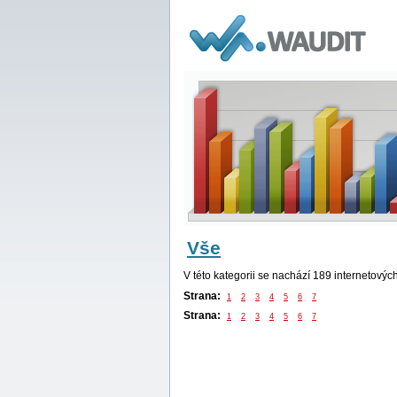
WAUDIT
Vše
V této kategorii se nachází 189 internetovýc
Strana:
1
2
3
4
5
6
7
Strana:
1
2
3
4
5
6
7