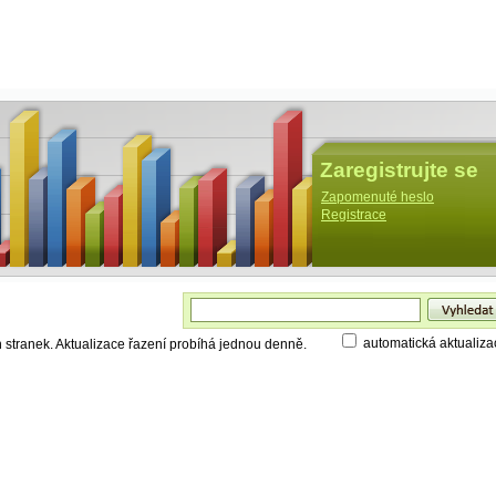
Zaregistrujte se
Zapomenuté heslo
Registrace
automatická aktualiza
h stranek. Aktualizace řazení probíhá jednou denně.