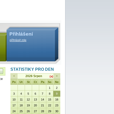
Přihlášení
přihlásit zde
STATISTIKY PRO DEN
<
2026 Srpen
>
(x)
ce
Po
Ut
St
Ct
Pa
So
Ne
1
2
3
4
5
6
7
8
9
10
11
12
13
14
15
16
17
18
19
20
21
22
23
24
25
26
27
28
29
30