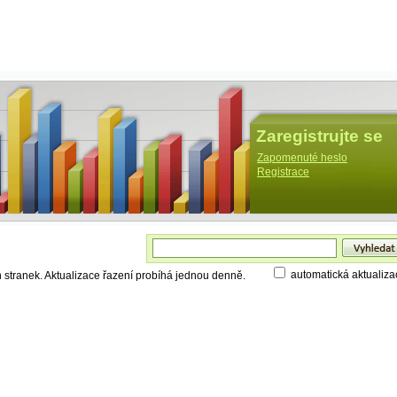
Zaregistrujte se
Zapomenuté heslo
Registrace
automatická aktualiza
h stranek. Aktualizace řazení probíhá jednou denně.