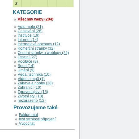
31
KATEGORIE
Všechny weby (204)
Auto-moto (21)
Cestování (28)
Instituce (19)
Internet (14)
Internetové obchody (12)
Komerční stránky (32)
Osobní stránky a weblogy (24)
Ostatní (27)
Počítače (8)
Sport (14)
Umění (9)
Věda, technika (10)
Video a mp3 (1)
Zábava a hobby (28)
Zahraničí (10)
Zpravodajství (15)
Životní styl (18)
nezarazeno (12)
Provozujeme také
Fakturomat
test rychlosti připojení
Vypočítat