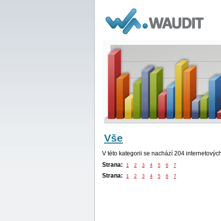
WAUDIT
Vše
V této kategorii se nachází 204 internetovýc
Strana:
1
2
3
4
5
6
7
Strana:
1
2
3
4
5
6
7