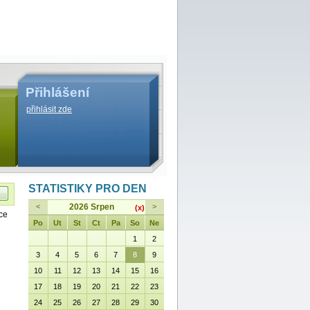
Přihlášení
přihlásit zde
STATISTIKY PRO DEN
<
2026 Srpen
>
(x)
ce
Po
Ut
St
Ct
Pa
So
Ne
1
2
3
4
5
6
7
8
9
10
11
12
13
14
15
16
17
18
19
20
21
22
23
24
25
26
27
28
29
30