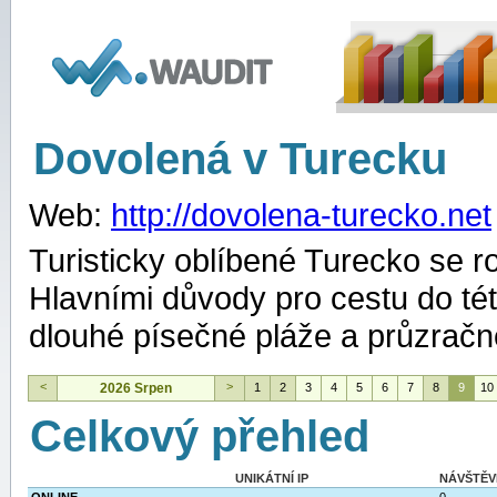
WAUDIT
Dovolená v Turecku
Web:
http://dovolena-turecko.net
Turisticky oblíbené Turecko se 
Hlavními důvody pro cestu do tét
dlouhé písečné pláže a průzračn
<
>
2026 Srpen
1
2
3
4
5
6
7
8
9
10
Celkový přehled
UNIKÁTNÍ IP
NÁVŠTĚV