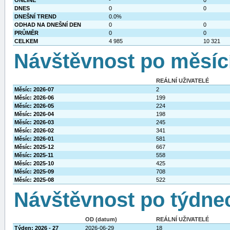
ONLINE
-
0
DNES
0
0
DNEŠNÍ TREND
0.0%
ODHAD NA DNEŠNÍ DEN
0
0
PRŮMĚR
0
0
CELKEM
4 985
10 321
Návštěvnost po měsíc
REÁLNÍ UŽIVATELÉ
Měsíc: 2026-07
2
Měsíc: 2026-06
199
Měsíc: 2026-05
224
Měsíc: 2026-04
198
Měsíc: 2026-03
245
Měsíc: 2026-02
341
Měsíc: 2026-01
581
Měsíc: 2025-12
667
Měsíc: 2025-11
558
Měsíc: 2025-10
425
Měsíc: 2025-09
708
Měsíc: 2025-08
522
Návštěvnost po týdne
OD (datum)
REÁLNÍ UŽIVATELÉ
Týden: 2026 - 27
2026-06-29
18