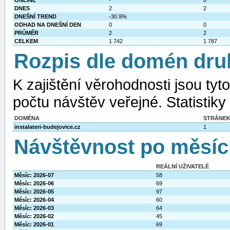
ONLINE
-
0
DNES
2
2
DNEŠNÍ TREND
-30.9%
ODHAD NA DNEŠNÍ DEN
0
0
PRŮMĚR
2
2
CELKEM
1 742
1 787
Rozpis dle domén dru
K zajištění věrohodnosti jsou ty
počtu návštěv veřejné. Statistiky
DOMÉNA
STRÁNE
instalateri-budejovice.cz
1
Návštěvnost po měsíc
REÁLNÍ UŽIVATELÉ
Měsíc: 2026-07
58
Měsíc: 2026-06
69
Měsíc: 2026-05
97
Měsíc: 2026-04
60
Měsíc: 2026-03
64
Měsíc: 2026-02
45
Měsíc: 2026-01
69