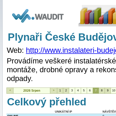
WAUDIT
Plynaři České Budějo
Web:
http://www.instalateri-bude
Provádíme veškeré instalatérské
montáže, drobné opravy a rekons
odpady.
<
>
2026 Srpen
1
2
3
4
5
6
7
8
9
10
Celkový přehled
UNIKÁTNÍ IP
NÁVŠTĚV