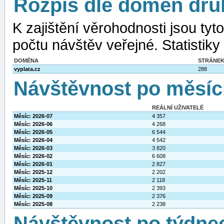
Rozpis dle domén dru
K zajištění věrohodnosti jsou ty
počtu návštěv veřejné. Statistiky
DOMÉNA
STRÁNE
vyplata.cz
288
Návštěvnost po měsíc
REÁLNÍ UŽIVATELÉ
Měsíc: 2026-07
4 357
Měsíc: 2026-06
4 268
Měsíc: 2026-05
6 544
Měsíc: 2026-04
4 542
Měsíc: 2026-03
3 820
Měsíc: 2026-02
6 608
Měsíc: 2026-01
2 827
Měsíc: 2025-12
2 202
Měsíc: 2025-11
2 118
Měsíc: 2025-10
2 393
Měsíc: 2025-09
2 376
Měsíc: 2025-08
2 238
Návštěvnost po týdne