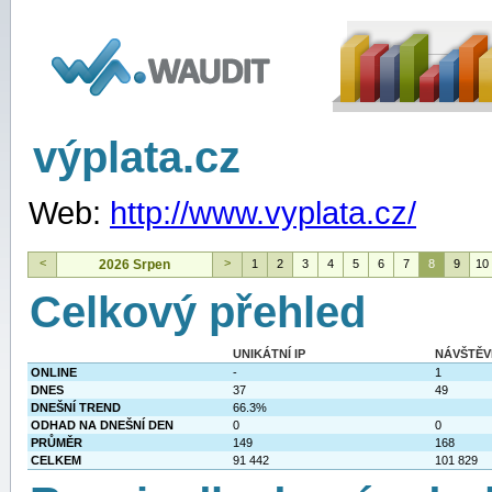
WAUDIT
výplata.cz
Web:
http://www.vyplata.cz/
<
>
2026 Srpen
1
2
3
4
5
6
7
8
9
10
Celkový přehled
UNIKÁTNÍ IP
NÁVŠTĚV
ONLINE
-
1
DNES
37
49
DNEŠNÍ TREND
66.3%
ODHAD NA DNEŠNÍ DEN
0
0
PRŮMĚR
149
168
CELKEM
91 442
101 829