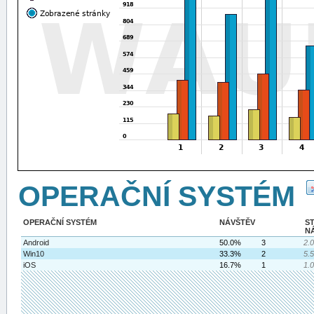
OPERAČNÍ SYSTÉM
OPERAČNÍ SYSTÉM
NÁVŠTĚV
S
N
Android
50.0%
3
2.
Win10
33.3%
2
5.
iOS
16.7%
1
1.