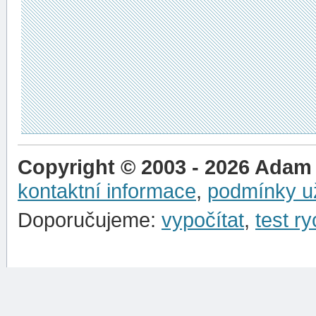
Copyright © 2003 - 2026 Adam
kontaktní informace
,
podmínky už
Doporučujeme:
vypočítat
,
test ry