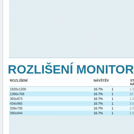
ROZLIŠENÍ MONITO
ROZLIŠENÍ
NÁVŠTĚV
S
N
1920x1200
16.7%
1
1.
1366x768
16.7%
1
10
393x873
16.7%
1
1.
434x965
16.7%
1
3.
339x735
16.7%
1
2.
390x844
16.7%
1
1.