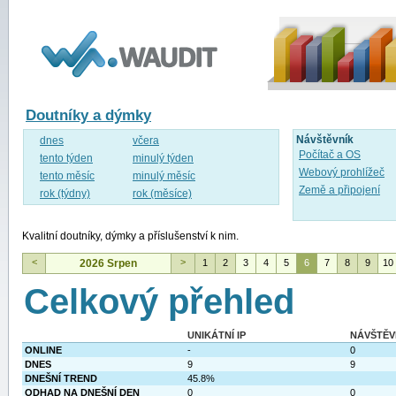
WAUDIT
Doutníky a dýmky
Návštěvník
dnes
včera
Počítač a OS
tento týden
minulý týden
Webový prohlížeč
tento měsíc
minulý měsíc
Země a připojení
rok (týdny)
rok (měsíce)
Kvalitní doutníky, dýmky a příslušenství k nim.
<
>
2026 Srpen
1
2
3
4
5
6
7
8
9
10
Celkový přehled
UNIKÁTNÍ IP
NÁVŠTĚV
ONLINE
-
0
DNES
9
9
DNEŠNÍ TREND
45.8%
ODHAD NA DNEŠNÍ DEN
0
0