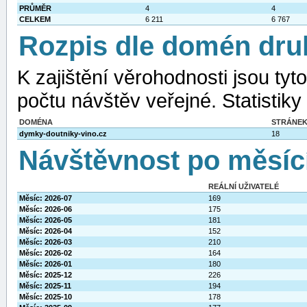
PRŮMĚR
4
4
CELKEM
6 211
6 767
Rozpis dle domén dru
K zajištění věrohodnosti jsou ty
počtu návštěv veřejné. Statistiky
DOMÉNA
STRÁNE
dymky-doutniky-vino.cz
18
Návštěvnost po měsíc
REÁLNÍ UŽIVATELÉ
Měsíc: 2026-07
169
Měsíc: 2026-06
175
Měsíc: 2026-05
181
Měsíc: 2026-04
152
Měsíc: 2026-03
210
Měsíc: 2026-02
164
Měsíc: 2026-01
180
Měsíc: 2025-12
226
Měsíc: 2025-11
194
Měsíc: 2025-10
178