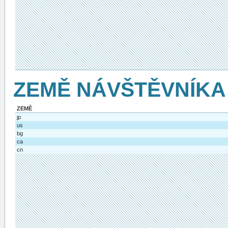
ZEMĚ NÁVŠTĚVNÍKA
ZEMĚ
jp
us
bg
ca
cn