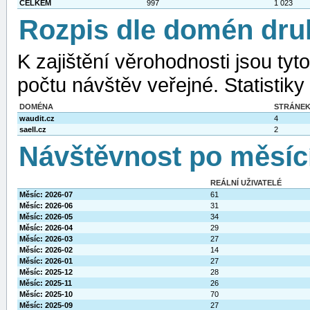
CELKEM
997
1 023
Rozpis dle domén dru
K zajištění věrohodnosti jsou ty
počtu návštěv veřejné. Statistiky
DOMÉNA
STRÁNE
waudit.cz
4
saell.cz
2
Návštěvnost po měsíc
REÁLNÍ UŽIVATELÉ
Měsíc: 2026-07
61
Měsíc: 2026-06
31
Měsíc: 2026-05
34
Měsíc: 2026-04
29
Měsíc: 2026-03
27
Měsíc: 2026-02
14
Měsíc: 2026-01
27
Měsíc: 2025-12
28
Měsíc: 2025-11
26
Měsíc: 2025-10
70
Měsíc: 2025-09
27