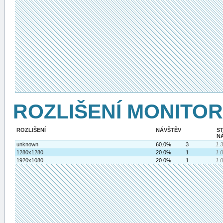
ROZLIŠENÍ MONITO
ROZLIŠENÍ
NÁVŠTĚV
S
N
unknown
60.0%
3
1.
1280x1280
20.0%
1
1.
1920x1080
20.0%
1
1.