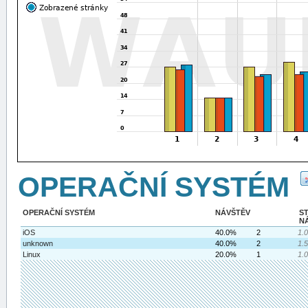
OPERAČNÍ SYSTÉM
OPERAČNÍ SYSTÉM
NÁVŠTĚV
S
N
iOS
40.0%
2
1.
unknown
40.0%
2
1.
Linux
20.0%
1
1.