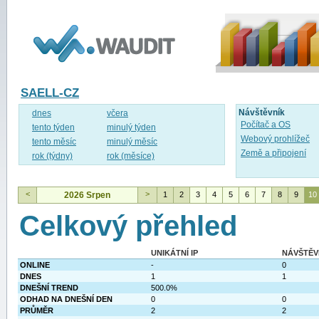
WAUDIT
SAELL-CZ
Návštěvník
dnes
včera
Počítač a OS
tento týden
minulý týden
Webový prohlížeč
tento měsíc
minulý měsíc
Země a připojení
rok (týdny)
rok (měsíce)
<
>
2026 Srpen
1
2
3
4
5
6
7
8
9
10
Celkový přehled
UNIKÁTNÍ IP
NÁVŠTĚV
ONLINE
-
0
DNES
1
1
DNEŠNÍ TREND
500.0%
ODHAD NA DNEŠNÍ DEN
0
0
PRŮMĚR
2
2