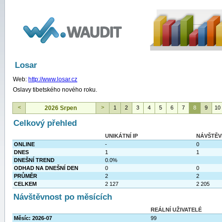
WAUDIT
Losar
Web:
http://www.losar.cz
Oslavy tibetského nového roku.
<
>
2026 Srpen
1
2
3
4
5
6
7
8
9
10
Celkový přehled
UNIKÁTNÍ IP
NÁVŠTĚV
ONLINE
-
0
DNES
1
1
DNEŠNÍ TREND
0.0%
ODHAD NA DNEŠNÍ DEN
0
0
PRŮMĚR
2
2
CELKEM
2 127
2 205
Návštěvnost po měsících
REÁLNÍ UŽIVATELÉ
Měsíc: 2026-07
99