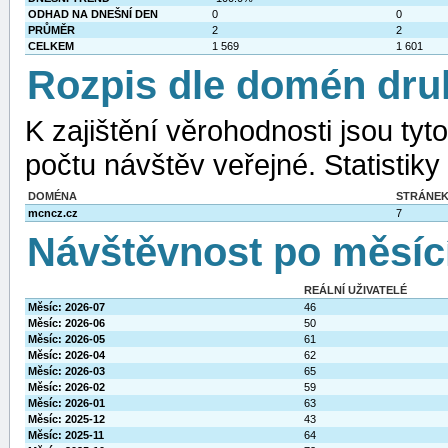
ODHAD NA DNEŠNÍ DEN
0
0
PRŮMĚR
2
2
CELKEM
1 569
1 601
Rozpis dle domén dru
K zajištění věrohodnosti jsou ty
počtu návštěv veřejné. Statistiky
DOMÉNA
STRÁNE
mcncz.cz
7
Návštěvnost po měsíc
REÁLNÍ UŽIVATELÉ
Měsíc: 2026-07
46
Měsíc: 2026-06
50
Měsíc: 2026-05
61
Měsíc: 2026-04
62
Měsíc: 2026-03
65
Měsíc: 2026-02
59
Měsíc: 2026-01
63
Měsíc: 2025-12
43
Měsíc: 2025-11
64