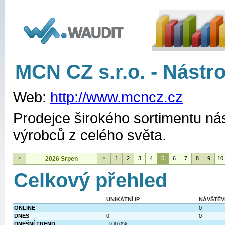
WAUDIT
MCN CZ s.r.o. - Nástr
Web:
http://www.mcncz.cz
Prodejce širokého sortimentu ná
výrobců z celého světa.
<
>
2026 Srpen
1
2
3
4
5
6
7
8
9
10
Celkový přehled
UNIKÁTNÍ IP
NÁVŠTĚV
ONLINE
-
0
DNES
0
0
DNEŠNÍ TREND
-100.0%