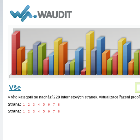
WAUDIT
Vše
V této kategorii se nachází 228 internetových stranek. Aktualizace řazení pro
Strana:
1
2
3
4
5
6
7
8
Strana:
1
2
3
4
5
6
7
8