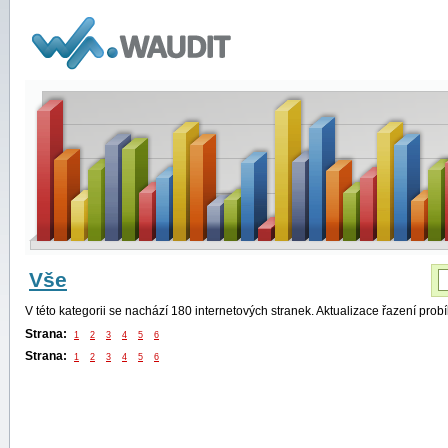
WAUDIT
Vše
V této kategorii se nachází 180 internetových stranek. Aktualizace řazení pro
Strana:
1
2
3
4
5
6
Strana:
1
2
3
4
5
6